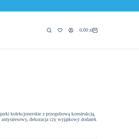
0,00
zł
Koszyk
igurki kolekcjonerskie z przegubową konstrukcją,
t antystresowy, dekoracja czy wyjątkowy dodatek