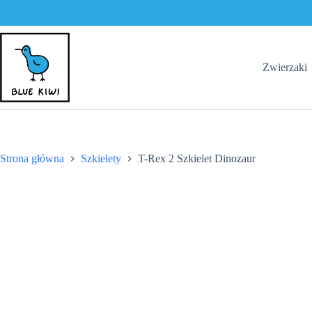
Przejdź
do
treści
Zwierzaki
Strona główna
Szkielety
T-Rex 2 Szkielet Dinozaur