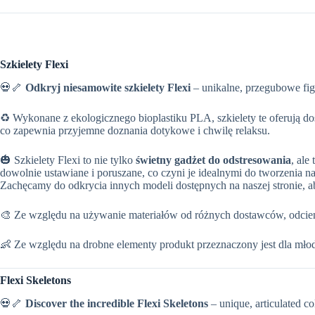
Szkielety Flexi
💀🦴
Odkryj niesamowite szkielety Flexi
– unikalne, przegubowe figu
♻ Wykonane z ekologicznego bioplastiku PLA, szkielety te oferują d
co zapewnia przyjemne doznania dotykowe i chwilę relaksu.
🎃 Szkielety Flexi to nie tylko
świetny gadżet do odstresowania
, ale
dowolnie ustawiane i poruszane, co czyni je idealnymi do tworzenia na
Zachęcamy do odkrycia innych modeli dostępnych na naszej stronie, aby
🎨 Ze względu na używanie materiałów od różnych dostawców, odcieni
👶 Ze względu na drobne elementy produkt przeznaczony jest dla młod
Flexi Skeletons
💀🦴
Discover the incredible Flexi Skeletons
– unique, articulated col