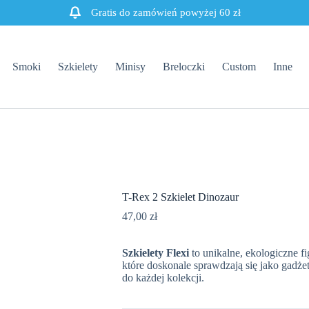
Gratis do zamówień powyżej 60 zł
Smoki
Szkielety
Minisy
Breloczki
Custom
Inne
T-Rex 2 Szkielet Dinozaur
47,00
zł
Szkielety Flexi
to unikalne, ekologiczne f
które doskonale sprawdzają się jako gadże
do każdej kolekcji.