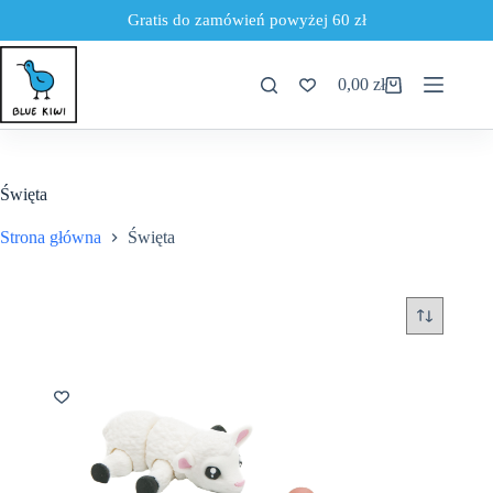
Gratis do zamówień powyżej 60 zł
Przejdź
do
0,00
zł
treści
Koszyk
Święta
Strona główna
Święta