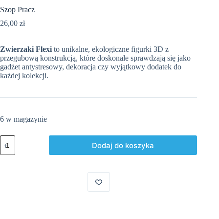
Szop Pracz
26,00
zł
Zwierzaki Flexi
to unikalne, ekologiczne figurki 3D z
przegubową konstrukcją, które doskonale sprawdzają się jako
gadżet antystresowy, dekoracja czy wyjątkowy dodatek do
każdej kolekcji.
6 w magazynie
ilość
Dodaj do koszyka
Szop
Pracz