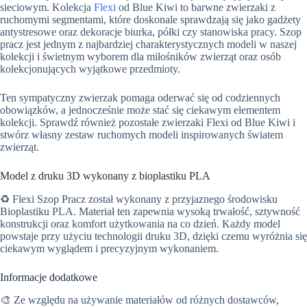
sieciowym. Kolekcja
Flexi
od Blue Kiwi to barwne zwierzaki z
ruchomymi segmentami, które doskonale sprawdzają się jako gadżety
antystresowe oraz dekoracje biurka, półki czy stanowiska pracy. Szop
pracz jest jednym z najbardziej charakterystycznych modeli w naszej
kolekcji i świetnym wyborem dla miłośników zwierząt oraz osób
kolekcjonujących wyjątkowe przedmioty.
Ten sympatyczny zwierzak pomaga oderwać się od codziennych
obowiązków, a jednocześnie może stać się ciekawym elementem
kolekcji. Sprawdź również pozostałe zwierzaki Flexi od Blue Kiwi i
stwórz własny zestaw ruchomych modeli inspirowanych światem
zwierząt.
Model z druku 3D wykonany z bioplastiku PLA
♻️ Flexi Szop Pracz został wykonany z przyjaznego środowisku
Bioplastiku PLA. Materiał ten zapewnia wysoką trwałość, sztywność
konstrukcji oraz komfort użytkowania na co dzień. Każdy model
powstaje przy użyciu technologii druku 3D, dzięki czemu wyróżnia się
ciekawym wyglądem i precyzyjnym wykonaniem.
Informacje dodatkowe
🎨 Ze względu na używanie materiałów od różnych dostawców,