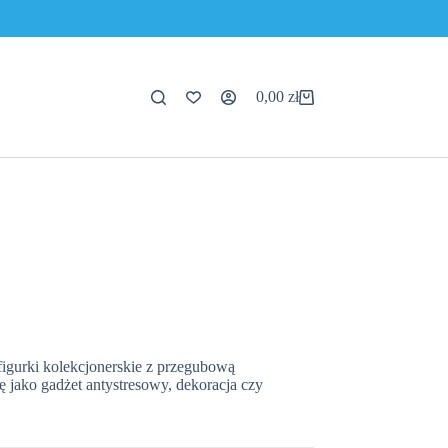
0,00
zł
Koszyk
figurki kolekcjonerskie z przegubową
ę jako gadżet antystresowy, dekoracja czy