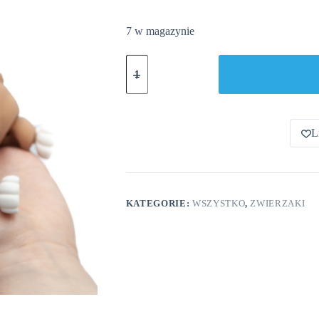
7 w magazynie
ilość
Corgi
Pies
L
KATEGORIE:
WSZYSTKO
,
ZWIERZAKI