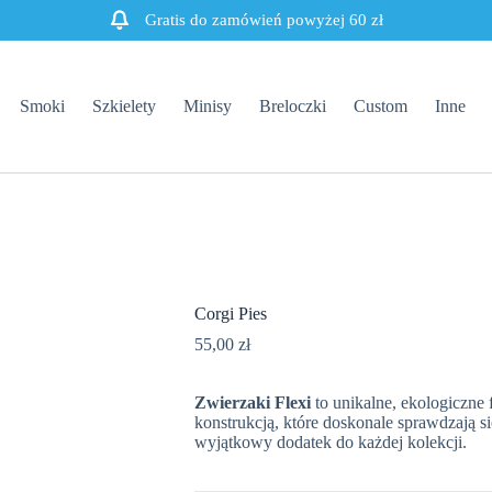
Gratis do zamówień powyżej 60 zł
Smoki
Szkielety
Minisy
Breloczki
Custom
Inne
Corgi Pies
55,00
zł
Zwierzaki Flexi
to unikalne, ekologiczne 
konstrukcją, które doskonale sprawdzają si
wyjątkowy dodatek do każdej kolekcji.