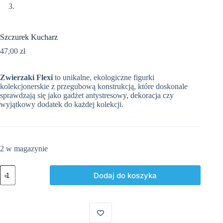
Szczurek Kucharz
47,00
zł
Zwierzaki Flexi
to unikalne, ekologiczne figurki
kolekcjonerskie z przegubową konstrukcją, które doskonale
sprawdzają się jako gadżet antystresowy, dekoracja czy
wyjątkowy dodatek do każdej kolekcji.
2 w magazynie
ilość
Dodaj do koszyka
Szczurek
Kucharz