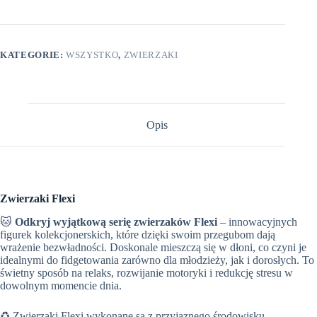
KATEGORIE:
WSZYSTKO
,
ZWIERZAKI
Opis
Zwierzaki Flexi
🐱
Odkryj wyjątkową serię zwierzaków Flexi
– innowacyjnych
figurek kolekcjonerskich, które dzięki swoim przegubom dają
wrażenie bezwładności. Doskonale mieszczą się w dłoni, co czyni je
idealnymi do fidgetowania zarówno dla młodzieży, jak i dorosłych. To
świetny sposób na relaks, rozwijanie motoryki i redukcję stresu w
dowolnym momencie dnia.
♻️ Zwierzaki Flexi wykonane są z przyjaznego środowisku