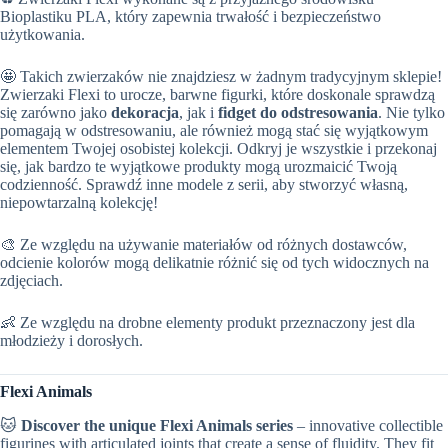
Bioplastiku PLA, który zapewnia trwałość i bezpieczeństwo
użytkowania.
🤩 Takich zwierzaków nie znajdziesz w żadnym tradycyjnym sklepie!
Zwierzaki Flexi to urocze, barwne figurki, które doskonale sprawdzą
się zarówno jako
dekoracja
, jak i
fidget do odstresowania
. Nie tylko
pomagają w odstresowaniu, ale również mogą stać się wyjątkowym
elementem Twojej osobistej kolekcji. Odkryj je wszystkie i przekonaj
się, jak bardzo te wyjątkowe produkty mogą urozmaicić Twoją
codzienność. Sprawdź inne modele z serii, aby stworzyć własną,
niepowtarzalną kolekcję!
🎨 Ze względu na używanie materiałów od różnych dostawców,
odcienie kolorów mogą delikatnie różnić się od tych widocznych na
zdjęciach.
👶 Ze względu na drobne elementy produkt przeznaczony jest dla
młodzieży i dorosłych.
Flexi Animals
🐱
Discover the unique Flexi Animals series
– innovative collectible
figurines with articulated joints that create a sense of fluidity. They fit