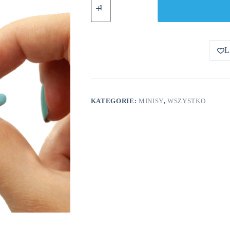
Rekinek
Minis
L
KATEGORIE:
MINISY
,
WSZYSTKO