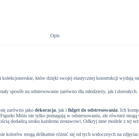
Opis
 kolekcjonerskie, które dzięki swojej elastycznej konstrukcji wydają s
onały sposób na odstresowanie zarówno dla młodzieży, jak i dorosły
ą się zarówno jako
dekoracja
, jak i
fidget do odstresowania
. Ich komp
. Figurki Minis nie tylko pomagają w odstresowaniu, ale również mogą
wnością dodadzą uroku każdemu zestawowi. Odkryj inne modele z tej ser
e kolorów mogą delikatnie różnić się od tych widocznych na zdjęciac