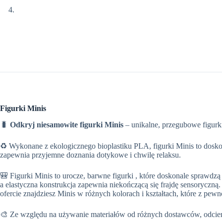
Figurki Minis
🐛
Odkryj niesamowite figurki Minis
– unikalne, przegubowe figurki
♻️ Wykonane z ekologicznego bioplastiku PLA, figurki Minis to dosk
zapewnia przyjemne doznania dotykowe i chwilę relaksu.
🎒 Figurki Minis to urocze, barwne figurki , które doskonale sprawdz
a elastyczna konstrukcja zapewnia niekończącą się frajdę sensoryczną
ofercie znajdziesz Minis w różnych kolorach i kształtach, które z pe
🎨 Ze względu na używanie materiałów od różnych dostawców, odcieni