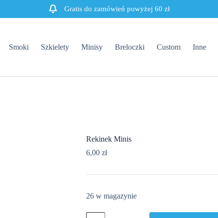
Gratis do zamówień powyżej 60 zł
Smoki
Szkielety
Minisy
Breloczki
Custom
Inne
Rekinek Minis
6,00
zł
26 w magazynie
ilość