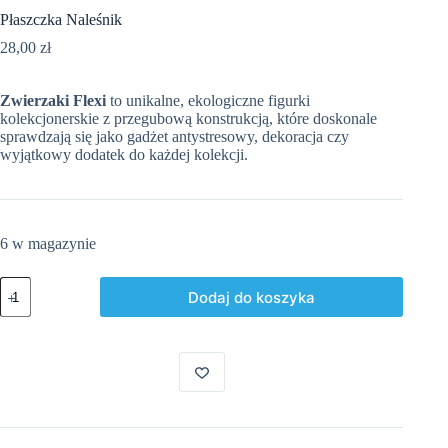
Płaszczka Naleśnik
28,00
zł
Zwierzaki Flexi
to unikalne, ekologiczne figurki
kolekcjonerskie z przegubową konstrukcją, które doskonale
sprawdzają się jako gadżet antystresowy, dekoracja czy
wyjątkowy dodatek do każdej kolekcji.
6 w magazynie
ilość
Dodaj do koszyka
Płaszczka
Naleśnik