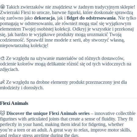
🤩 Takich zwierzaków nie znajdziesz w żadnym tradycyjnym sklepie!
Zwierzaki Flexi to urocze, barwne figurki, które doskonale sprawdzą
się zarówno jako
dekoracja
, jak i
fidget do odstresowania
. Nie tylko
pomagają w odstresowaniu, ale również mogą stać się wyjątkowym
elementem Twojej osobistej kolekcji. Odkryj je wszystkie i przekonaj
się, jak bardzo te wyjątkowe produkty mogą urozmaicić Twoją
codzienność. Sprawdź inne modele z serii, aby stworzyć własną,
niepowtarzalną kolekcję!
🎨 Ze względu na używanie materiałów od różnych dostawców,
odcienie kolorów mogą delikatnie różnić się od tych widocznych na
zdjęciach.
👶 Ze względu na drobne elementy produkt przeznaczony jest dla
młodzieży i dorosłych.
Flexi Animals
🐱
Discover the unique Flexi Animals series
– innovative collectible
figurines with articulated joints that create a sense of fluidity. They fit
perfectly in your hand, making them ideal for fidgeting, whether
you’re a teen or an adult. A great way to relax, improve motor skills,
and reduce stress anytime during the day.