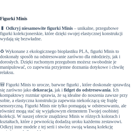
Figurki Minis
🐛
Odkryj niesamowite figurki Minis
– unikalne, przegubowe
figurki kolekcjonerskie, które dzięki swojej elastycznej konstrukcji
wydają się bezwładne.
♻️ Wykonane z ekologicznego bioplastiku PLA, figurki Minis to
doskonały sposób na odstresowanie zarówno dla młodzieży, jak i
dorosłych. Dzięki ruchomym przegubom możesz swobodnie je
manipulować, co zapewnia przyjemne doznania dotykowe i chwilę
relaksu.
🎒 Figurki Minis to urocze, barwne figurki , które doskonale sprawdzą
się zarówno jako
dekoracja
, jak i
fidget do odstresowania
. Ich
kompaktowy rozmiar sprawia, że są idealne do noszenia zawsze przy
sobie, a elastyczna konstrukcja zapewnia niekończącą się frajdę
sensoryczną. Figurki Minis nie tylko pomagają w odstresowaniu, ale
również mogą stać się wyjątkowym elementem Twojej osobistej
kolekcji. W naszej ofercie znajdziesz Minis w różnych kolorach i
kształtach, które z pewnością dodadzą uroku każdemu zestawowi.
Odkryj inne modele z tej serii i stwórz swoją własną kolekcję