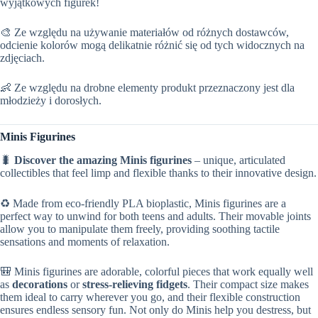
wyjątkowych figurek!
🎨 Ze względu na używanie materiałów od różnych dostawców,
odcienie kolorów mogą delikatnie różnić się od tych widocznych na
zdjęciach.
👶 Ze względu na drobne elementy produkt przeznaczony jest dla
młodzieży i dorosłych.
Minis Figurines
🐛
Discover the amazing Minis figurines
– unique, articulated
collectibles that feel limp and flexible thanks to their innovative design.
♻️ Made from eco-friendly PLA bioplastic, Minis figurines are a
perfect way to unwind for both teens and adults. Their movable joints
allow you to manipulate them freely, providing soothing tactile
sensations and moments of relaxation.
🎒 Minis figurines are adorable, colorful pieces that work equally well
as
decorations
or
stress-relieving fidgets
. Their compact size makes
them ideal to carry wherever you go, and their flexible construction
ensures endless sensory fun. Not only do Minis help you destress, but