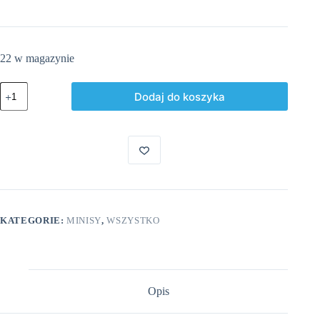
22 w magazynie
ilość
Dodaj do koszyka
Pisklak
Minis
KATEGORIE:
MINISY
,
WSZYSTKO
Opis