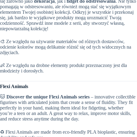
się zarówno jako
dekoracja
, jak i
fidget do odstresowania
. Nie tylko
pomagają w odstresowaniu, ale również mogą stać się wyjątkowym
elementem Twojej osobistej kolekcji. Odkryj je wszystkie i przekonaj
się, jak bardzo te wyjątkowe produkty mogą urozmaicić Twoją
codzienność. Sprawdź inne modele z serii, aby stworzyć własną,
niepowtarzalną kolekcję!
🎨 Ze względu na używanie materiałów od różnych dostawców,
odcienie kolorów mogą delikatnie różnić się od tych widocznych na
zdjęciach.
👶 Ze względu na drobne elementy produkt przeznaczony jest dla
młodzieży i dorosłych.
Flexi Animals
🐱
Discover the unique Flexi Animals series
– innovative collectible
figurines with articulated joints that create a sense of fluidity. They fit
perfectly in your hand, making them ideal for fidgeting, whether
you’re a teen or an adult. A great way to relax, improve motor skills,
and reduce stress anytime during the day.
♻️ Flexi Animals are made from eco-friendly PLA bioplastic, ensuring