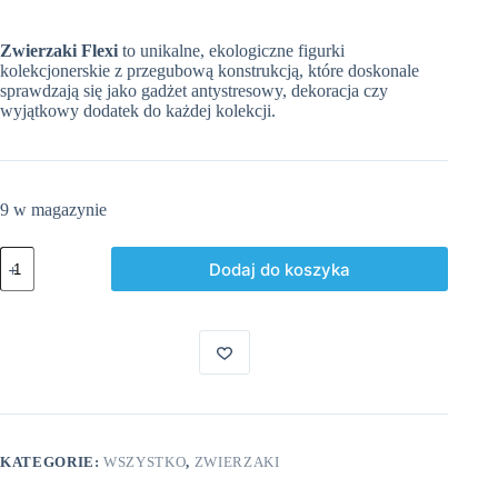
Zwierzaki Flexi
to unikalne, ekologiczne figurki
kolekcjonerskie z przegubową konstrukcją, które doskonale
sprawdzają się jako gadżet antystresowy, dekoracja czy
wyjątkowy dodatek do każdej kolekcji.
9 w magazynie
ilość
Dodaj do koszyka
Pająk
Truskawka
KATEGORIE:
WSZYSTKO
,
ZWIERZAKI