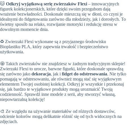
🐱
Odkryj wyjątkową serię zwierzaków Flexi
– innowacyjnych
figurek kolekcjonerskich, które dzięki swoim przegubom dają
wrażenie bezwładności. Doskonale mieszczą się w dłoni, co czyni je
idealnymi do fidgetowania zarówno dla młodzieży, jak i dorosłych. To
świetny sposób na relaks, rozwijanie motoryki i redukcję stresu w
dowolnym momencie dnia.
♻️ Zwierzaki Flexi wykonane są z przyjaznego środowisku
Bioplastiku PLA, który zapewnia trwałość i bezpieczeństwo
użytkowania.
🤩 Takich zwierzaków nie znajdziesz w żadnym tradycyjnym sklepie!
Zwierzaki Flexi to urocze, barwne figurki, które doskonale sprawdzą
się zarówno jako
dekoracja
, jak i
fidget do odstresowania
. Nie tylko
pomagają w odstresowaniu, ale również mogą stać się wyjątkowym
elementem Twojej osobistej kolekcji. Odkryj je wszystkie i przekonaj
się, jak bardzo te wyjątkowe produkty mogą urozmaicić Twoją
codzienność. Sprawdź inne modele z serii, aby stworzyć własną,
niepowtarzalną kolekcję!
🎨 Ze względu na używanie materiałów od różnych dostawców,
odcienie kolorów mogą delikatnie różnić się od tych widocznych na
zdjęciach.