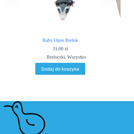
Baby Opos Brelok
31,00
zł
Breloczki
,
Wszystko
Dodaj do koszyka