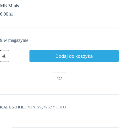
Miś Minis
6,00
zł
9 w magazynie
ilość
Dodaj do koszyka
Miś
Minis
KATEGORIE:
MINISY
,
WSZYSTKO