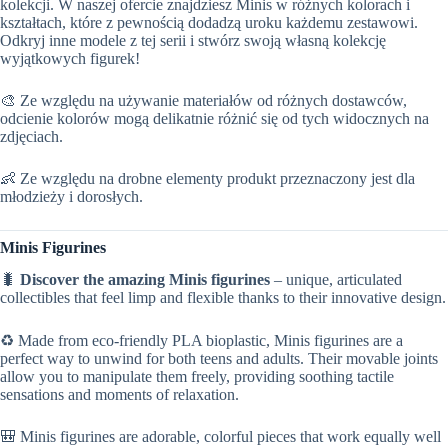
kolekcji. W naszej ofercie znajdziesz Minis w różnych kolorach i
kształtach, które z pewnością dodadzą uroku każdemu zestawowi.
Odkryj inne modele z tej serii i stwórz swoją własną kolekcję
wyjątkowych figurek!
🎨 Ze względu na używanie materiałów od różnych dostawców,
odcienie kolorów mogą delikatnie różnić się od tych widocznych na
zdjęciach.
👶 Ze względu na drobne elementy produkt przeznaczony jest dla
młodzieży i dorosłych.
Minis Figurines
🐛
Discover the amazing Minis figurines
– unique, articulated
collectibles that feel limp and flexible thanks to their innovative design.
♻️ Made from eco-friendly PLA bioplastic, Minis figurines are a
perfect way to unwind for both teens and adults. Their movable joints
allow you to manipulate them freely, providing soothing tactile
sensations and moments of relaxation.
🎒 Minis figurines are adorable, colorful pieces that work equally well