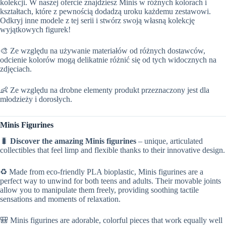
kolekcji. W naszej ofercie znajdziesz Minis w różnych kolorach i
kształtach, które z pewnością dodadzą uroku każdemu zestawowi.
Odkryj inne modele z tej serii i stwórz swoją własną kolekcję
wyjątkowych figurek!
🎨 Ze względu na używanie materiałów od różnych dostawców,
odcienie kolorów mogą delikatnie różnić się od tych widocznych na
zdjęciach.
👶 Ze względu na drobne elementy produkt przeznaczony jest dla
młodzieży i dorosłych.
Minis Figurines
🐛
Discover the amazing Minis figurines
– unique, articulated
collectibles that feel limp and flexible thanks to their innovative design.
♻️ Made from eco-friendly PLA bioplastic, Minis figurines are a
perfect way to unwind for both teens and adults. Their movable joints
allow you to manipulate them freely, providing soothing tactile
sensations and moments of relaxation.
🎒 Minis figurines are adorable, colorful pieces that work equally well