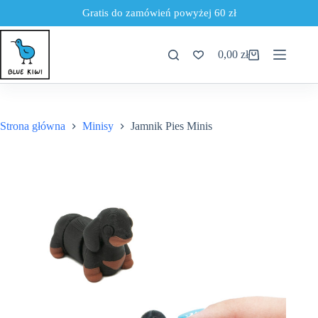
Gratis do zamówień powyżej 60 zł
Przejdź
do
0,00
zł
treści
Koszyk
Strona główna
Minisy
Jamnik Pies Minis