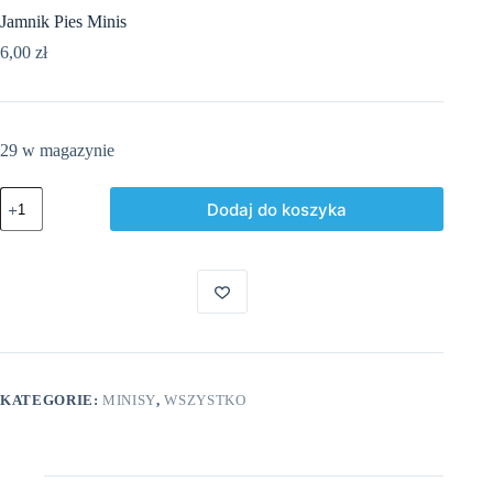
Jamnik Pies Minis
6,00
zł
29 w magazynie
ilość
Dodaj do koszyka
Jamnik
Pies
Minis
KATEGORIE:
MINISY
,
WSZYSTKO