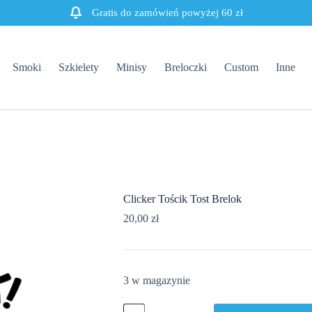
Gratis do zamówień powyżej 60 zł
Smoki
Szkielety
Minisy
Breloczki
Custom
Inne
Clicker Tościk Tost Brelok
20,00
zł
3 w magazynie
ilość