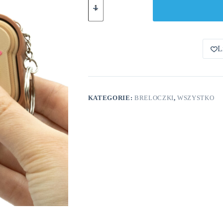
Clicker
Tościk
Tost
Brelok
L
KATEGORIE:
BRELOCZKI
,
WSZYSTKO