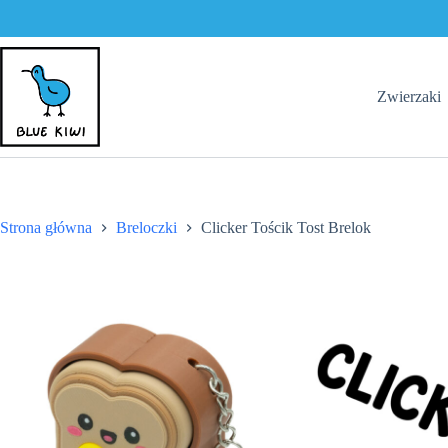
Tost
Brelok
Przejdź
do
treści
Zwierzaki
Strona główna
Breloczki
Clicker Tościk Tost Brelok