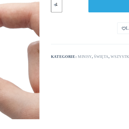
Bałwanek
Z
Czapeczką
Minis
L
KATEGORIE:
MINISY
,
ŚWIĘTA
,
WSZYST