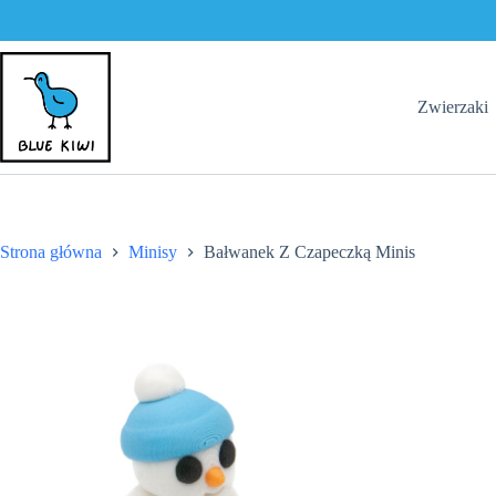
Czapeczką
Minis
Przejdź
do
treści
Zwierzaki
Strona główna
Minisy
Bałwanek Z Czapeczką Minis