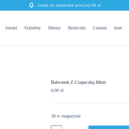
Gratis do zamówień powyżej 60 zł
Smoki
Szkielety
Minisy
Breloczki
Custom
Inne
Bałwanek Z Czapeczką Minis
6,00
zł
38 w magazynie
ilość