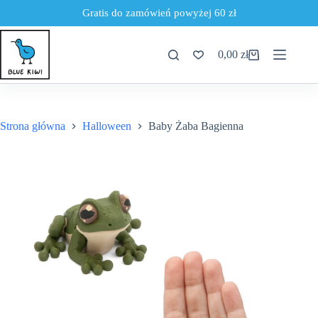
Gratis do zamówień powyżej 60 zł
Przejdź
do
0,00
zł
treści
Koszyk
Strona główna
Halloween
Baby Żaba Bagienna