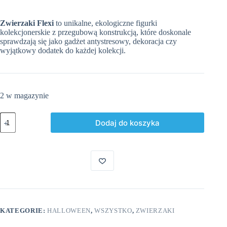
Zwierzaki Flexi
to unikalne, ekologiczne figurki
kolekcjonerskie z przegubową konstrukcją, które doskonale
sprawdzają się jako gadżet antystresowy, dekoracja czy
wyjątkowy dodatek do każdej kolekcji.
2 w magazynie
ilość
Dodaj do koszyka
Baby
Żaba
Bagienna
KATEGORIE:
HALLOWEEN
,
WSZYSTKO
,
ZWIERZAKI