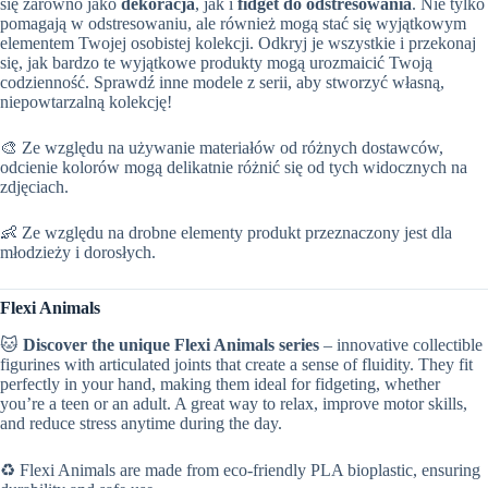
się zarówno jako
dekoracja
, jak i
fidget do odstresowania
. Nie tylko
pomagają w odstresowaniu, ale również mogą stać się wyjątkowym
elementem Twojej osobistej kolekcji. Odkryj je wszystkie i przekonaj
się, jak bardzo te wyjątkowe produkty mogą urozmaicić Twoją
codzienność. Sprawdź inne modele z serii, aby stworzyć własną,
niepowtarzalną kolekcję!
🎨 Ze względu na używanie materiałów od różnych dostawców,
odcienie kolorów mogą delikatnie różnić się od tych widocznych na
zdjęciach.
👶 Ze względu na drobne elementy produkt przeznaczony jest dla
młodzieży i dorosłych.
Flexi Animals
🐱
Discover the unique Flexi Animals series
– innovative collectible
figurines with articulated joints that create a sense of fluidity. They fit
perfectly in your hand, making them ideal for fidgeting, whether
you’re a teen or an adult. A great way to relax, improve motor skills,
and reduce stress anytime during the day.
♻️ Flexi Animals are made from eco-friendly PLA bioplastic, ensuring