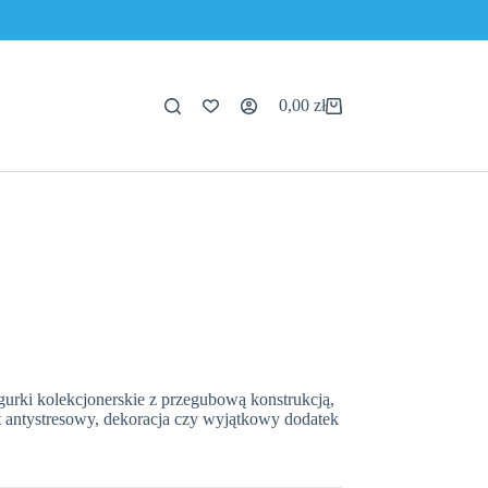
0,00
zł
Koszyk
igurki kolekcjonerskie z przegubową konstrukcją,
t antystresowy, dekoracja czy wyjątkowy dodatek