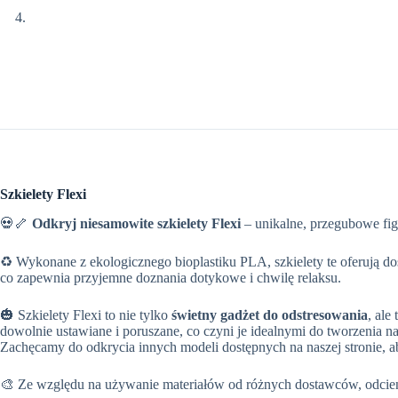
Szkielety Flexi
💀🦴
Odkryj niesamowite szkielety Flexi
– unikalne, przegubowe figu
♻ Wykonane z ekologicznego bioplastiku PLA, szkielety te oferują d
co zapewnia przyjemne doznania dotykowe i chwilę relaksu.
🎃 Szkielety Flexi to nie tylko
świetny gadżet do odstresowania
, ale
dowolnie ustawiane i poruszane, co czyni je idealnymi do tworzenia na
Zachęcamy do odkrycia innych modeli dostępnych na naszej stronie, aby
🎨 Ze względu na używanie materiałów od różnych dostawców, odcieni