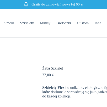
Gratis do zamówień powyżej 60 zł
Smoki
Szkielety
Minisy
Breloczki
Custom
Inne
Żaba Szkielet
32,00
zł
Szkielety Flexi
to unikalne, ekologiczne f
które doskonale sprawdzają się jako gadże
do każdej kolekcji.