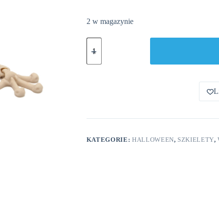
2 w magazynie
ilość
Żaba
Szkielet
L
KATEGORIE:
HALLOWEEN
,
SZKIELETY
,