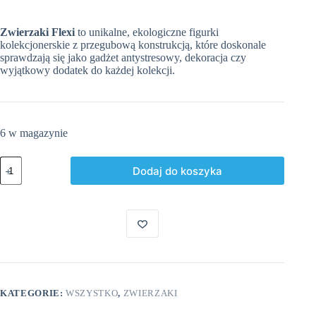
Zwierzaki Flexi
to unikalne, ekologiczne figurki
kolekcjonerskie z przegubową konstrukcją, które doskonale
sprawdzają się jako gadżet antystresowy, dekoracja czy
wyjątkowy dodatek do każdej kolekcji.
6 w magazynie
ilość
Dodaj do koszyka
Tęczowy
Alicorn
KATEGORIE:
WSZYSTKO
,
ZWIERZAKI