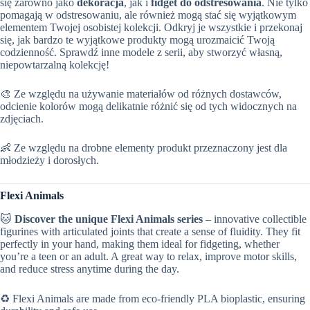
się zarówno jako
dekoracja
, jak i
fidget do odstresowania
. Nie tylko
pomagają w odstresowaniu, ale również mogą stać się wyjątkowym
elementem Twojej osobistej kolekcji. Odkryj je wszystkie i przekonaj
się, jak bardzo te wyjątkowe produkty mogą urozmaicić Twoją
codzienność. Sprawdź inne modele z serii, aby stworzyć własną,
niepowtarzalną kolekcję!
🎨 Ze względu na używanie materiałów od różnych dostawców,
odcienie kolorów mogą delikatnie różnić się od tych widocznych na
zdjęciach.
👶 Ze względu na drobne elementy produkt przeznaczony jest dla
młodzieży i dorosłych.
Flexi Animals
🐱
Discover the unique Flexi Animals series
– innovative collectible
figurines with articulated joints that create a sense of fluidity. They fit
perfectly in your hand, making them ideal for fidgeting, whether
you’re a teen or an adult. A great way to relax, improve motor skills,
and reduce stress anytime during the day.
♻️ Flexi Animals are made from eco-friendly PLA bioplastic, ensuring