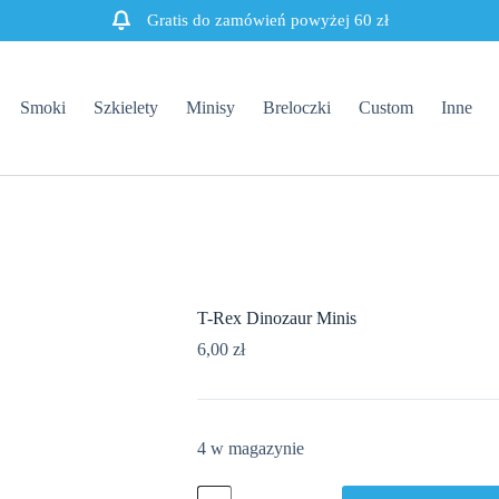
Gratis do zamówień powyżej 60 zł
Smoki
Szkielety
Minisy
Breloczki
Custom
Inne
T-Rex Dinozaur Minis
6,00
zł
4 w magazynie
ilość