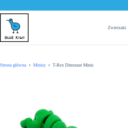
Dinozaur
Minis
Przejdź
do
treści
Zwierzaki
Strona główna
Minisy
T-Rex Dinozaur Minis