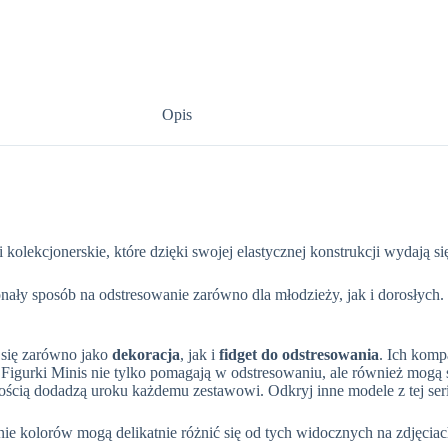
Opis
 kolekcjonerskie, które dzięki swojej elastycznej konstrukcji wydają s
onały sposób na odstresowanie zarówno dla młodzieży, jak i dorosły
ą się zarówno jako
dekoracja
, jak i
fidget do odstresowania
. Ich komp
. Figurki Minis nie tylko pomagają w odstresowaniu, ale również mogą
wnością dodadzą uroku każdemu zestawowi. Odkryj inne modele z tej ser
e kolorów mogą delikatnie różnić się od tych widocznych na zdjęciac