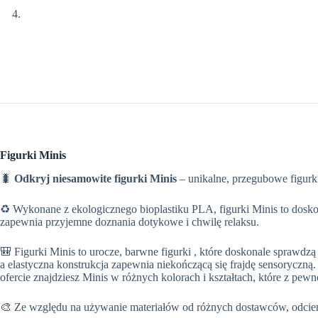
Figurki Minis
🐛
Odkryj niesamowite figurki Minis
– unikalne, przegubowe figurki
♻️ Wykonane z ekologicznego bioplastiku PLA, figurki Minis to dosk
zapewnia przyjemne doznania dotykowe i chwilę relaksu.
🎒 Figurki Minis to urocze, barwne figurki , które doskonale sprawdz
a elastyczna konstrukcja zapewnia niekończącą się frajdę sensoryczną
ofercie znajdziesz Minis w różnych kolorach i kształtach, które z pe
🎨 Ze względu na używanie materiałów od różnych dostawców, odcieni