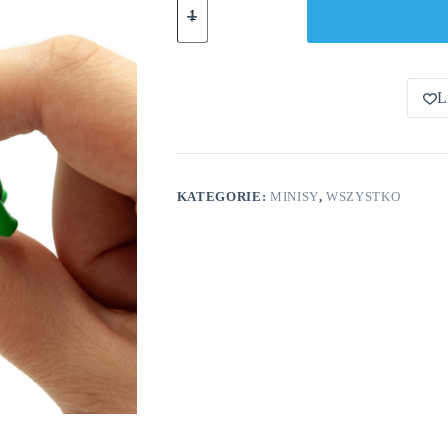
T-
Rex
Dinozaur
Minis
L
KATEGORIE:
MINISY
,
WSZYSTKO