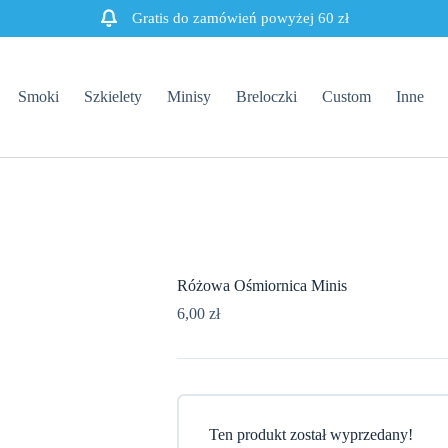
Gratis do zamówień powyżej 60 zł
Smoki
Szkielety
Minisy
Breloczki
Custom
Inne
Różowa Ośmiornica Minis
6,00
zł
Ten produkt został wyprzedany!