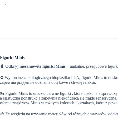
Figurki Minis
🐛
Odkryj niesamowite figurki Minis
– unikalne, przegubowe figurki
♻️ Wykonane z ekologicznego bioplastiku PLA, figurki Minis to dosk
zapewnia przyjemne doznania dotykowe i chwilę relaksu.
🎒 Figurki Minis to urocze, barwne figurki , które doskonale sprawdz
a elastyczna konstrukcja zapewnia niekończącą się frajdę sensoryczną
ofercie znajdziesz Minis w różnych kolorach i kształtach, które z pe
🎨 Ze względu na używanie materiałów od różnych dostawców, odcieni