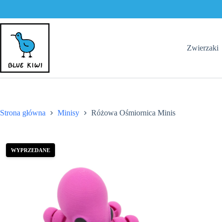
Przejdź
do
treści
Zwierzaki
Strona główna
Minisy
Różowa Ośmiornica Minis
WYPRZEDANE