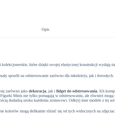
Opis
 kolekcjonerskie, które dzięki swojej elastycznej konstrukcji wydają s
onały sposób na odstresowanie zarówno dla młodzieży, jak i dorosły
ą się zarówno jako
dekoracja
, jak i
fidget do odstresowania
. Ich komp
. Figurki Minis nie tylko pomagają w odstresowaniu, ale również mogą
wnością dodadzą uroku każdemu zestawowi. Odkryj inne modele z tej ser
e kolorów mogą delikatnie różnić się od tych widocznych na zdjęciac