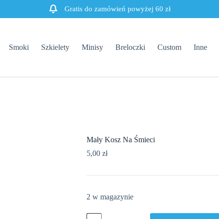
Gratis do zamówień powyżej 60 zł
Smoki
Szkielety
Minisy
Breloczki
Custom
Inne
Mały Kosz Na Śmieci
5,00
zł
2 w magazynie
ilość