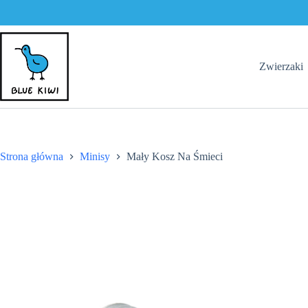
Na
Śmieci
Przejdź
do
treści
Zwierzaki
Strona główna
Minisy
Mały Kosz Na Śmieci