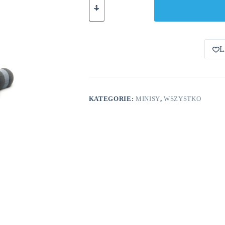
Mały
Kosz
Na
Śmieci
L
KATEGORIE:
MINISY
,
WSZYSTKO