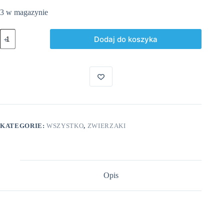
3 w magazynie
ilość
Dodaj do koszyka
Duża
Krowa
Mleczna
KATEGORIE:
WSZYSTKO
,
ZWIERZAKI
Opis