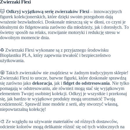
Zwierzaki Flexi
🐱
Odkryj wyjątkową serię zwierzaków Flexi
– innowacyjnych
figurek kolekcjonerskich, które dzięki swoim przegubom dają
wrażenie bezwładności. Doskonale mieszczą się w dłoni, co czyni je
idealnymi do fidgetowania zarówno dla młodzieży, jak i dorosłych. To
świetny sposób na relaks, rozwijanie motoryki i redukcję stresu w
dowolnym momencie dnia.
♻️ Zwierzaki Flexi wykonane są z przyjaznego środowisku
Bioplastiku PLA, który zapewnia trwałość i bezpieczeństwo
użytkowania.
🤩 Takich zwierzaków nie znajdziesz w żadnym tradycyjnym sklepie!
Zwierzaki Flexi to urocze, barwne figurki, które doskonale sprawdzą
się zarówno jako
dekoracja
, jak i
fidget do odstresowania
. Nie tylko
pomagają w odstresowaniu, ale również mogą stać się wyjątkowym
elementem Twojej osobistej kolekcji. Odkryj je wszystkie i przekonaj
się, jak bardzo te wyjątkowe produkty mogą urozmaicić Twoją
codzienność. Sprawdź inne modele z serii, aby stworzyć własną,
niepowtarzalną kolekcję!
🎨 Ze względu na używanie materiałów od różnych dostawców,
odcienie kolorów mogą delikatnie różnić się od tych widocznych na