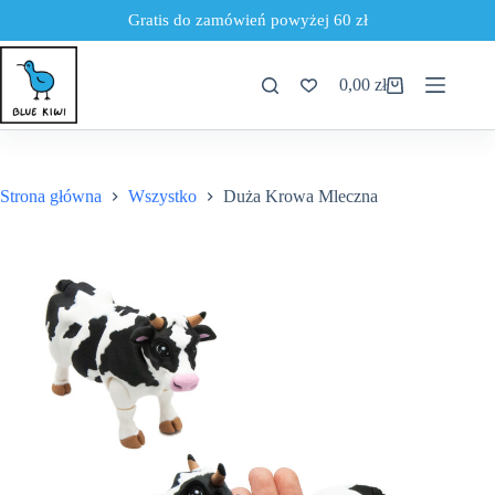
Gratis do zamówień powyżej 60 zł
Przejdź
do
0,00
zł
treści
Koszyk
Strona główna
Wszystko
Duża Krowa Mleczna