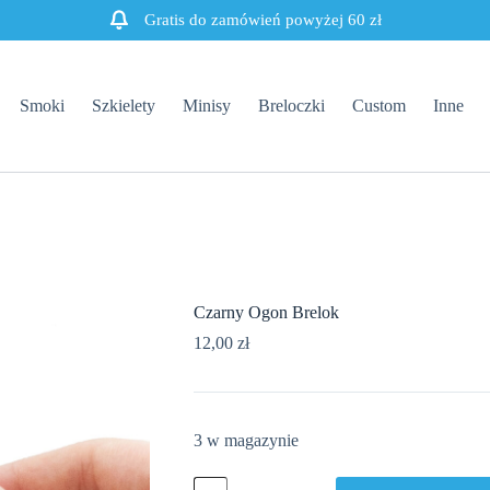
Gratis do zamówień powyżej 60 zł
Smoki
Szkielety
Minisy
Breloczki
Custom
Inne
Czarny Ogon Brelok
12,00
zł
3 w magazynie
ilość