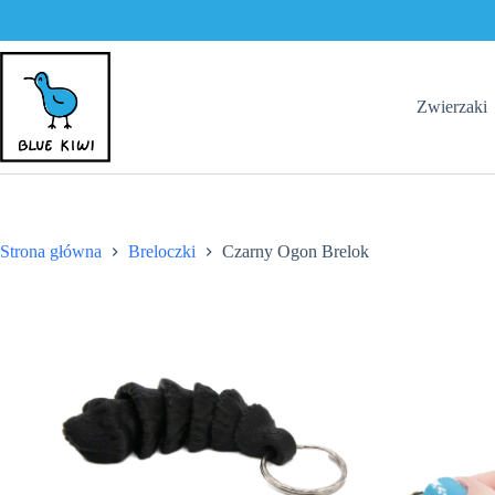
Brelok
Przejdź
do
treści
Zwierzaki
Strona główna
Breloczki
Czarny Ogon Brelok