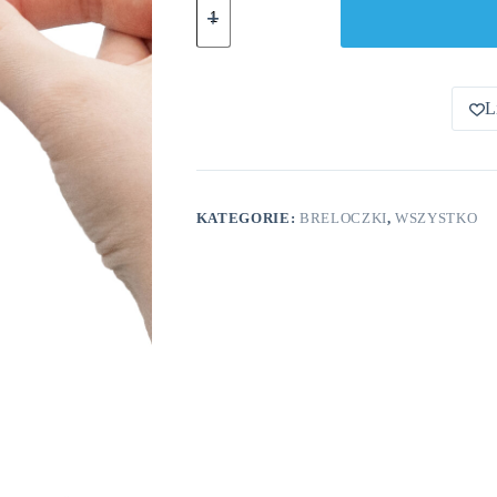
Czarny
Ogon
Brelok
L
KATEGORIE:
BRELOCZKI
,
WSZYSTKO