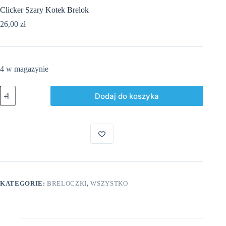
Clicker Szary Kotek Brelok
26,00
zł
4 w magazynie
ilość
Dodaj do koszyka
Clicker
Szary
Kotek
Brelok
KATEGORIE:
BRELOCZKI
,
WSZYSTKO