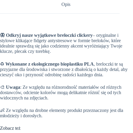
Opis
🦋 Odkryj nasze wyjątkowe breloczki
clickery
– oryginalne i
stylowe klikające fidgety antystresowe w formie breloków, które
idealnie sprawdzą się jako codzienny akcent wyróżniający Twoje
klucze, plecak czy torebkę.
♻️
Wykonane z ekologicznego bioplastiku PLA
, breloczki te są
przyjazne dla środowiska i stworzone z dbałością o każdy detal, aby
cieszyć oko i przynosić odrobinę radości każdego dnia.
🎨
Uwaga
: Ze względu na różnorodność materiałów od różnych
dostawców, odcienie kolorów mogą delikatnie różnić się od tych
widocznych na zdjęciach.
👶 Ze względu na drobne elementy produkt przeznaczony jest dla
młodzieży i dorosłych.
Zobacz też