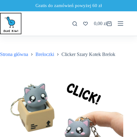
Gratis do zamówień powyżej 60 zł
Przejdź
do
0,00
zł
treści
Koszyk
Strona główna
Breloczki
Clicker Szary Kotek Brelok