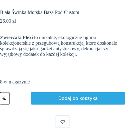
Biała Świnka Morska Baza Pod Custom
26,00
zł
Zwierzaki Flexi
to unikalne, ekologiczne figurki
kolekcjonerskie z przegubową konstrukcją, które doskonale
sprawdzają się jako gadżet antystresowy, dekoracja czy
wyjątkowy dodatek do każdej kolekcji.
8 w magazynie
ilość
Dodaj do koszyka
Biała
Świnka
Morska
Baza
Pod
Custom