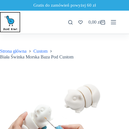
Gratis do zamówień powyżej 60 zł
Przejdź
do
0,00
zł
treści
Koszyk
Strona główna
Custom
Biała Świnka Morska Baza Pod Custom