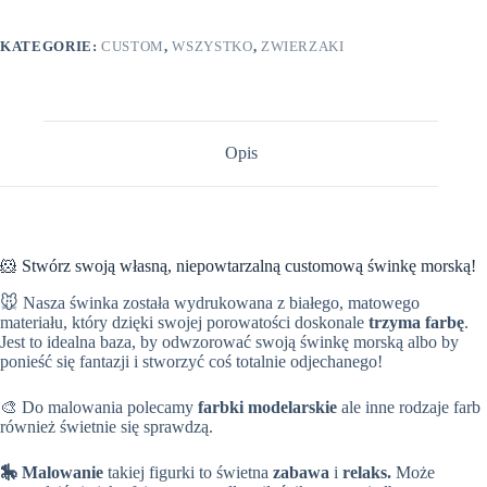
KATEGORIE:
CUSTOM
,
WSZYSTKO
,
ZWIERZAKI
Opis
🐹 Stwórz swoją własną, niepowtarzalną customową świnkę morską!
🐭 Nasza świnka została wydrukowana z białego, matowego
materiału, który dzięki swojej porowatości doskonale
trzyma farbę
.
Jest to idealna baza, by odwzorować swoją świnkę morską albo by
ponieść się fantazji i stworzyć coś totalnie odjechanego!
🎨 Do malowania polecamy
farbki modelarskie
ale inne rodzaje farb
również świetnie się sprawdzą.
🎠 Malowanie
takiej figurki to świetna
zabawa
i
relaks.
Może