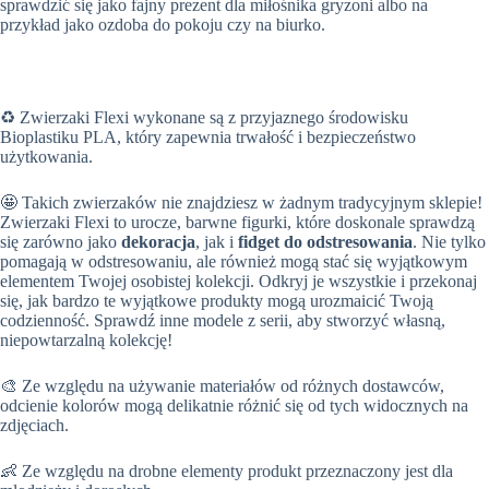
sprawdzić się jako fajny prezent dla miłośnika gryzoni albo na
przykład jako ozdoba do pokoju czy na biurko.
♻️ Zwierzaki Flexi wykonane są z przyjaznego środowisku
Bioplastiku PLA, który zapewnia trwałość i bezpieczeństwo
użytkowania.
🤩 Takich zwierzaków nie znajdziesz w żadnym tradycyjnym sklepie!
Zwierzaki Flexi to urocze, barwne figurki, które doskonale sprawdzą
się zarówno jako
dekoracja
, jak i
fidget do odstresowania
. Nie tylko
pomagają w odstresowaniu, ale również mogą stać się wyjątkowym
elementem Twojej osobistej kolekcji. Odkryj je wszystkie i przekonaj
się, jak bardzo te wyjątkowe produkty mogą urozmaicić Twoją
codzienność. Sprawdź inne modele z serii, aby stworzyć własną,
niepowtarzalną kolekcję!
🎨 Ze względu na używanie materiałów od różnych dostawców,
odcienie kolorów mogą delikatnie różnić się od tych widocznych na
zdjęciach.
👶 Ze względu na drobne elementy produkt przeznaczony jest dla