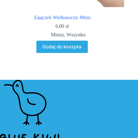
Zajączek Wielkanocny Minis
P
6,00
zł
Minisy
,
Wszystko
Dodaj do koszyka