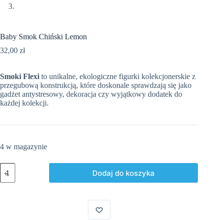
Baby Smok Chiński Lemon
32,00
zł
Smoki Flexi
to unikalne, ekologiczne figurki kolekcjonerskie z
przegubową konstrukcją, które doskonale sprawdzają się jako
gadżet antystresowy, dekoracja czy wyjątkowy dodatek do
każdej kolekcji.
4 w magazynie
ilość
Dodaj do koszyka
Baby
Smok
Chiński
Lemon