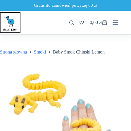
Gratis do zamówień powyżej 60 zł
Przejdź
do
0,00
zł
treści
Koszyk
Strona główna
Smoki
Baby Smok Chiński Lemon