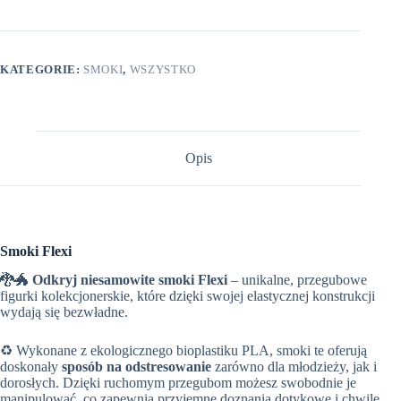
KATEGORIE:
SMOKI
,
WSZYSTKO
Opis
Smoki Flexi
🐉🐲
Odkryj niesamowite smoki Flexi
– unikalne, przegubowe
figurki kolekcjonerskie, które dzięki swojej elastycznej konstrukcji
wydają się bezwładne.
♻️ Wykonane z ekologicznego bioplastiku PLA, smoki te oferują
doskonały
sposób na odstresowanie
zarówno dla młodzieży, jak i
dorosłych. Dzięki ruchomym przegubom możesz swobodnie je
manipulować, co zapewnia przyjemne doznania dotykowe i chwilę