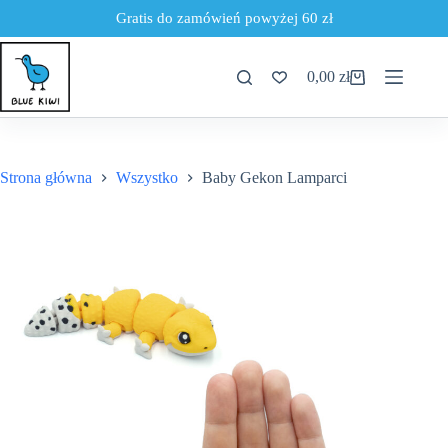
Gratis do zamówień powyżej 60 zł
Przejdź
do
0,00
zł
treści
Koszyk
Strona główna
Wszystko
Baby Gekon Lamparci