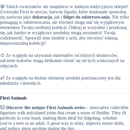
🤩 Takich zwierzaków nie znajdziesz w żadnym tradycyjnym sklepie!
Zwierzaki Flexi to urocze, barwne figurki, które doskonale sprawdzą
się zarówno jako
dekoracja
, jak i
fidget do odstresowania
. Nie tylko
pomagają w odstresowaniu, ale również mogą stać się wyjątkowym
elementem Twojej osobistej kolekcji. Odkryj je wszystkie i przekonaj
się, jak bardzo te wyjątkowe produkty mogą urozmaicić Twoją
codzienność. Sprawdź inne modele z serii, aby stworzyć własną,
niepowtarzalną kolekcję!
🎨 Ze względu na używanie materiałów od różnych dostawców,
odcienie kolorów mogą delikatnie różnić się od tych widocznych na
zdjęciach.
👶 Ze względu na drobne elementy produkt przeznaczony jest dla
młodzieży i dorosłych.
Flexi Animals
🐱
Discover the unique Flexi Animals series
– innovative collectible
figurines with articulated joints that create a sense of fluidity. They fit
perfectly in your hand, making them ideal for fidgeting, whether
you’re a teen or an adult. A great way to relax, improve motor skills,
and reduce stress anytime during the day.