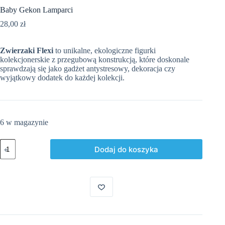
Baby Gekon Lamparci
28,00
zł
Zwierzaki Flexi
to unikalne, ekologiczne figurki
kolekcjonerskie z przegubową konstrukcją, które doskonale
sprawdzają się jako gadżet antystresowy, dekoracja czy
wyjątkowy dodatek do każdej kolekcji.
6 w magazynie
ilość
Dodaj do koszyka
Baby
Gekon
Lamparci