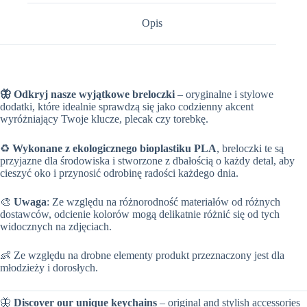
Opis
🦋 Odkryj nasze wyjątkowe breloczki
– oryginalne i stylowe
dodatki, które idealnie sprawdzą się jako codzienny akcent
wyróżniający Twoje klucze, plecak czy torebkę.
♻️
Wykonane z ekologicznego bioplastiku PLA
, breloczki te są
przyjazne dla środowiska i stworzone z dbałością o każdy detal, aby
cieszyć oko i przynosić odrobinę radości każdego dnia.
🎨
Uwaga
: Ze względu na różnorodność materiałów od różnych
dostawców, odcienie kolorów mogą delikatnie różnić się od tych
widocznych na zdjęciach.
👶 Ze względu na drobne elementy produkt przeznaczony jest dla
młodzieży i dorosłych.
🦋
Discover our unique keychains
– original and stylish accessories