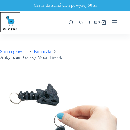
Gratis do zamówień powyżej 60 zł
Przejdź
do
0,00
zł
treści
Koszyk
Strona główna
Breloczki
Ankylozaur Galaxy Moon Brelok