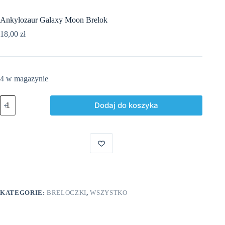
Ankylozaur Galaxy Moon Brelok
18,00
zł
4 w magazynie
ilość
Dodaj do koszyka
Ankylozaur
Galaxy
Moon
Brelok
KATEGORIE:
BRELOCZKI
,
WSZYSTKO