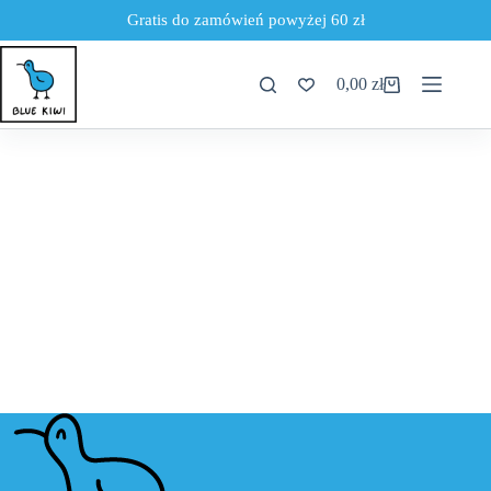
Gratis do zamówień powyżej 60 zł
0,00
zł
[wc_wishlists_my_archive]